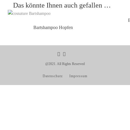
Das könnte Ihnen auch gefallen …
B
Bartshampoo Hopfen
@2021. All Rights Reserved
Datenschutz
Impressum